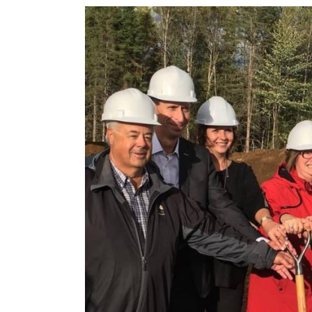
Voir
l'image
agrandie