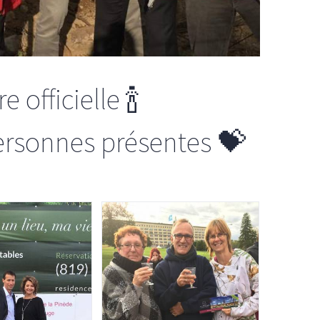
e officielle
🍾
ersonnes présentes
💝